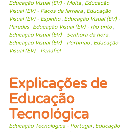
Educação Visual (EV) - Moita
Educação
,
Visual (EV) - Pacos de ferreira
Educação
,
Visual (EV) - Espinho
Educação Visual (EV) -
,
Paredes
Educação Visual (EV) - Rio tinto
,
,
Educação Visual (EV) - Senhora da hora
,
Educação Visual (EV) - Portimao
Educação
,
Visual (EV) - Penafiel
Explicações de
Educação
Tecnológica
Educação Tecnológica - Portugal
Educação
,