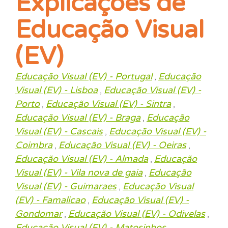
Explicações de
Educação Visual
(EV)
Educação Visual (EV) - Portugal
Educação
,
Visual (EV) - Lisboa
Educação Visual (EV) -
,
Porto
Educação Visual (EV) - Sintra
,
,
Educação Visual (EV) - Braga
Educação
,
Visual (EV) - Cascais
Educação Visual (EV) -
,
Coimbra
Educação Visual (EV) - Oeiras
,
,
Educação Visual (EV) - Almada
Educação
,
Visual (EV) - Vila nova de gaia
Educação
,
Visual (EV) - Guimaraes
Educação Visual
,
(EV) - Famalicao
Educação Visual (EV) -
,
Gondomar
Educação Visual (EV) - Odivelas
,
,
Educação Visual (EV) - Matosinhos