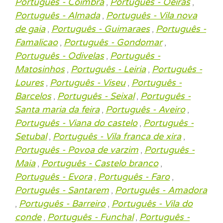
Português - Coimbra
Português - Oeiras
,
,
Português - Almada
Português - Vila nova
,
de gaia
Português - Guimaraes
Português -
,
,
Famalicao
Português - Gondomar
,
,
Português - Odivelas
Português -
,
Matosinhos
Português - Leiria
Português -
,
,
Loures
Português - Viseu
Português -
,
,
Barcelos
Português - Seixal
Português -
,
,
Santa maria da feira
Português - Aveiro
,
,
Português - Viana do castelo
Português -
,
Setubal
Português - Vila franca de xira
,
,
Português - Povoa de varzim
Português -
,
Maia
Português - Castelo branco
,
,
Português - Evora
Português - Faro
,
,
Português - Santarem
Português - Amadora
,
Português - Barreiro
Português - Vila do
,
,
conde
Português - Funchal
Português -
,
,