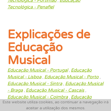
Tecnológica - Portimao
Educação
,
Tecnológica - Penafiel
Explicações de
Educação
Musical
Educação Musical - Portugal
Educação
,
Musical - Lisboa
Educação Musical - Porto
,
,
Educação Musical - Sintra
Educação Musical
,
- Braga
Educação Musical - Cascais
,
,
Educação Musical - Coimbra
Educação
,
Este website utiliza cookies, ao continuar a navegação irá
Musical - Oeiras
Educação Musical - Almada
,
aceitar a utilização dos mesmos.
Educação Musical - Vila nova de gaia
,
,