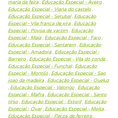
maria da feira
Educação Especial - Aveiro
,
,
Educação Especial - Viana do castelo
,
Educação Especial - Setubal
Educação
,
Especial - Vila franca de xira
Educação
,
Especial - Povoa de varzim
Educação
,
Especial - Maia
Educação Especial - Faro
,
,
Educação Especial - Santarem
Educação
,
Especial - Amadora
Educação Especial -
,
Barreiro
Educação Especial - Vila do conde
,
,
Educação Especial - Funchal
Educação
,
Especial - Montijo
Educação Especial - Sao
,
joao da madeira
Educação Especial - Queluz
,
Educação Especial - Valongo
Educação
,
,
Especial - Mafra
Educação Especial - Santo
,
tirso
Educação Especial - Estoril
Educação
,
,
Especial - Ovar
Educação Especial - Moita
,
,
Educação Especial - Pacos de ferreira
,