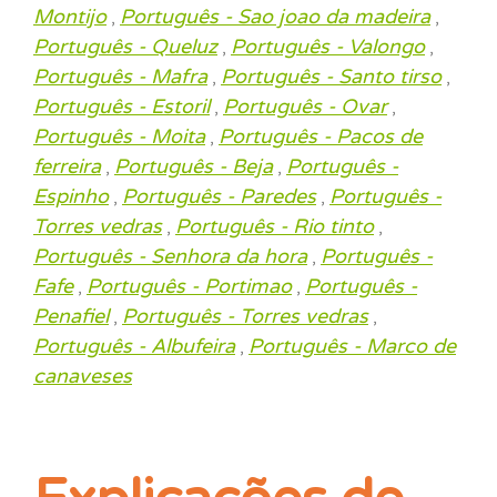
Montijo
Português - Sao joao da madeira
,
,
Português - Queluz
Português - Valongo
,
,
Português - Mafra
Português - Santo tirso
,
,
Português - Estoril
Português - Ovar
,
,
Português - Moita
Português - Pacos de
,
ferreira
Português - Beja
Português -
,
,
Espinho
Português - Paredes
Português -
,
,
Torres vedras
Português - Rio tinto
,
,
Português - Senhora da hora
Português -
,
Fafe
Português - Portimao
Português -
,
,
Penafiel
Português - Torres vedras
,
,
Português - Albufeira
Português - Marco de
,
canaveses