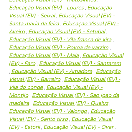
,
Educação Visual (EV) - Loures
Educação
,
Visual (EV) - Seixal
Educação Visual (EV) -
,
Santa maria da feira
Educação Visual (EV) -
,
Aveiro
Educação Visual (EV) - Setubal
,
,
Educação Visual (EV) - Vila franca de xira
,
Educação Visual (EV) - Povoa de varzim
,
Educação Visual (EV) - Maia
Educação Visual
,
(EV) - Faro
Educação Visual (EV) - Santarem
,
Educação Visual (EV) - Amadora
Educação
,
,
Visual (EV) - Barreiro
Educação Visual (EV) -
,
Vila do conde
Educação Visual (EV) -
,
Montijo
Educação Visual (EV) - Sao joao da
,
madeira
Educação Visual (EV) - Queluz
,
,
Educação Visual (EV) - Valongo
Educação
,
Visual (EV) - Santo tirso
Educação Visual
,
(EV) - Estoril
Educação Visual (EV) - Ovar
,
,