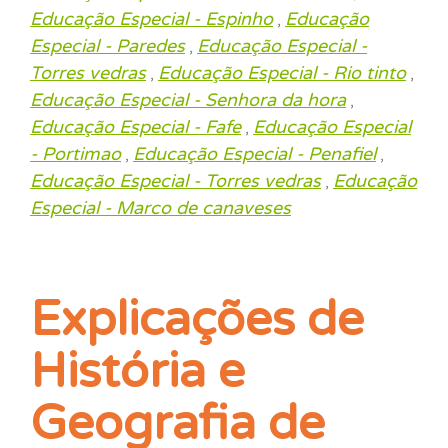
Educação Especial - Espinho
Educação
,
Especial - Paredes
Educação Especial -
,
Torres vedras
Educação Especial - Rio tinto
,
,
Educação Especial - Senhora da hora
,
Educação Especial - Fafe
Educação Especial
,
- Portimao
Educação Especial - Penafiel
,
,
Educação Especial - Torres vedras
Educação
,
Especial - Marco de canaveses
Explicações de
História e
Geografia de