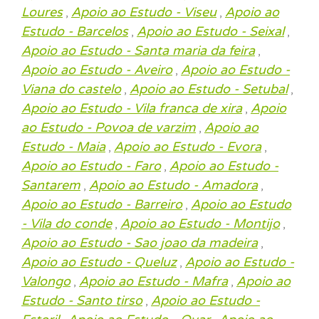
Loures
Apoio ao Estudo - Viseu
Apoio ao
,
,
Estudo - Barcelos
Apoio ao Estudo - Seixal
,
,
Apoio ao Estudo - Santa maria da feira
,
Apoio ao Estudo - Aveiro
Apoio ao Estudo -
,
Viana do castelo
Apoio ao Estudo - Setubal
,
,
Apoio ao Estudo - Vila franca de xira
Apoio
,
ao Estudo - Povoa de varzim
Apoio ao
,
Estudo - Maia
Apoio ao Estudo - Evora
,
,
Apoio ao Estudo - Faro
Apoio ao Estudo -
,
Santarem
Apoio ao Estudo - Amadora
,
,
Apoio ao Estudo - Barreiro
Apoio ao Estudo
,
- Vila do conde
Apoio ao Estudo - Montijo
,
,
Apoio ao Estudo - Sao joao da madeira
,
Apoio ao Estudo - Queluz
Apoio ao Estudo -
,
Valongo
Apoio ao Estudo - Mafra
Apoio ao
,
,
Estudo - Santo tirso
Apoio ao Estudo -
,