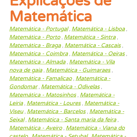
Explicações de
Matemática
Matemática - Portugal
Matemática - Lisboa
,
,
Matemática - Porto
Matemática - Sintra
,
,
Matemática - Braga
Matemática - Cascais
,
,
Matemática - Coimbra
Matemática - Oeiras
,
,
Matemática - Almada
Matemática - Vila
,
nova de gaia
Matemática - Guimaraes
,
,
Matemática - Famalicao
Matemática -
,
Gondomar
Matemática - Odivelas
,
,
Matemática - Matosinhos
Matemática -
,
Leiria
Matemática - Loures
Matemática -
,
,
Viseu
Matemática - Barcelos
Matemática -
,
,
Seixal
Matemática - Santa maria da feira
,
,
Matemática - Aveiro
Matemática - Viana do
,
castelo
Matemática - Setubal
Matemática -
,
,