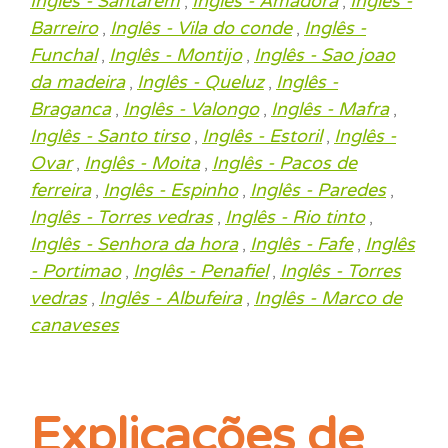
Inglês - Santarem
Inglês - Amadora
Inglês -
,
,
Barreiro
Inglês - Vila do conde
Inglês -
,
,
Funchal
Inglês - Montijo
Inglês - Sao joao
,
,
da madeira
Inglês - Queluz
Inglês -
,
,
Braganca
Inglês - Valongo
Inglês - Mafra
,
,
,
Inglês - Santo tirso
Inglês - Estoril
Inglês -
,
,
Ovar
Inglês - Moita
Inglês - Pacos de
,
,
ferreira
Inglês - Espinho
Inglês - Paredes
,
,
,
Inglês - Torres vedras
Inglês - Rio tinto
,
,
Inglês - Senhora da hora
Inglês - Fafe
Inglês
,
,
- Portimao
Inglês - Penafiel
Inglês - Torres
,
,
vedras
Inglês - Albufeira
Inglês - Marco de
,
,
canaveses
Explicações de