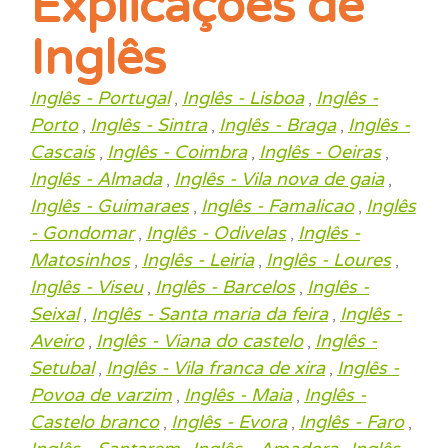
Explicações de
Inglês
Inglês - Portugal
Inglês - Lisboa
Inglês -
,
,
Porto
Inglês - Sintra
Inglês - Braga
Inglês -
,
,
,
Cascais
Inglês - Coimbra
Inglês - Oeiras
,
,
,
Inglês - Almada
Inglês - Vila nova de gaia
,
,
Inglês - Guimaraes
Inglês - Famalicao
Inglês
,
,
- Gondomar
Inglês - Odivelas
Inglês -
,
,
Matosinhos
Inglês - Leiria
Inglês - Loures
,
,
,
Inglês - Viseu
Inglês - Barcelos
Inglês -
,
,
Seixal
Inglês - Santa maria da feira
Inglês -
,
,
Aveiro
Inglês - Viana do castelo
Inglês -
,
,
Setubal
Inglês - Vila franca de xira
Inglês -
,
,
Povoa de varzim
Inglês - Maia
Inglês -
,
,
Castelo branco
Inglês - Evora
Inglês - Faro
,
,
,