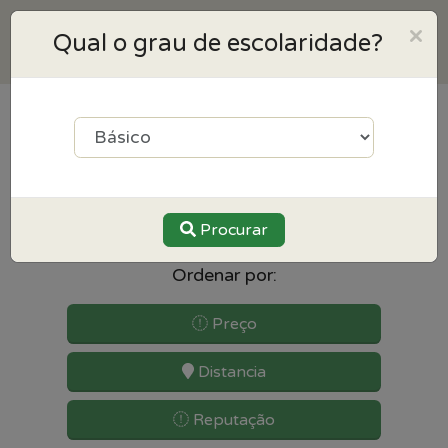
×
Qual o grau de escolaridade?
10
resultados para Inglês
perto de Fafe
Procurar
Ordenar por:
Preço
Distancia
Reputação