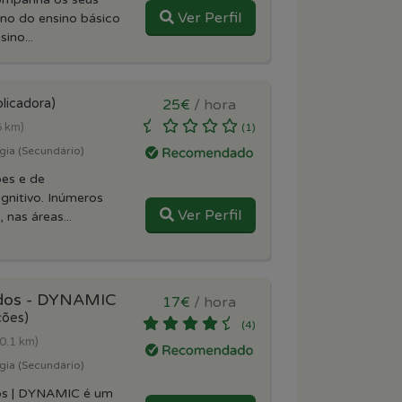
Ver Perfil
ano do ensino básico
ino...
licadora)
25€
/ hora
6 km)
(1)
gia (Secundário)
ões e de
gnitivo. Inúmeros
Ver Perfil
 nas áreas...
udos - DYNAMIC
17€
/ hora
ções)
(4)
(0.1 km)
gia (Secundário)
os | DYNAMIC é um