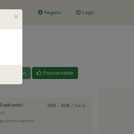
Registo
Login
×
Reputação
Popularidade
(Explicador)
25€ - 30€
/ hora
km)
gia (Ensino Superior,