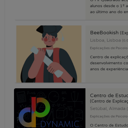
alunos desde o 1º 
ao último ano do ens
BeeBookish
(Exp
Lisboa, Lisboa
(6.
Explicações de Psicolo
Centro de explicaç
desenvolvimento co
anos de experiência,
Centro de Est
(Centro de Explica
Setúbal, Almada
Explicações de Psicolo
O Centro de Estud