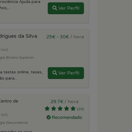
ciência Ajuda para
os,...
Ver Perfil
drigues da Silva
25€ - 30€
/ hora
3 km)
gia (Ensino Superior,
estes online, teses,
Ver Perfil
o para...
Centro de
29.7€
/ hora
(20)
1 km)
gia (Secundário)
ompanha os seus