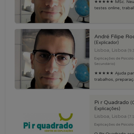
★★★★★ MSc. Neuro
testes online, trabalh
André Filipe Ro
(Explicador)
Lisboa, Lisboa
(9.
Explicações de Psicolo
Secundário)
★★★★★ Ajuda para t
trabalhos, preparaçã
Pi r Quadrado
(
Explicações)
Lisboa, Lisboa
(7.
Explicações de Psicolo
O Pir Quadrado ac