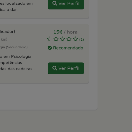
Ver Perfil
es localizado em
a a dar...
licador)
15€
/ hora
5 km)
(1)
gia (Secundário)
do em Psicologia
mpetências
Ver Perfil
as das cadeiras...