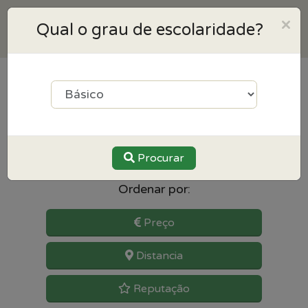
×
Qual o grau de escolaridade?
2
resultados para Educação
Especial perto de Mafra
Procurar
Ordenar por:
Preço
Distancia
Reputação