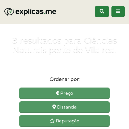
3
resultados para Ciências
Naturais perto de Vila real
Ordenar por:
Preço
Distancia
Reputação