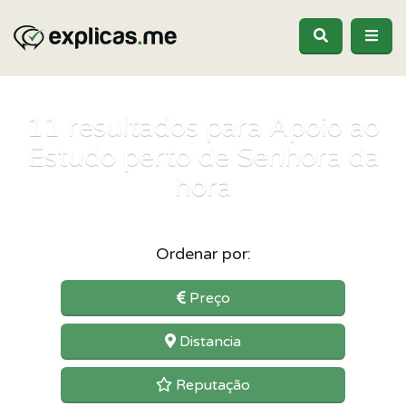
11
resultados para Apoio ao
Estudo perto de Senhora da
hora
Ordenar por:
Preço
Distancia
Reputação