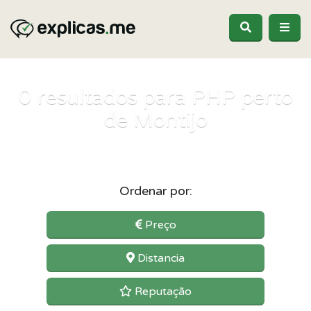
0
resultados para PHP perto
de Montijo
Ordenar por:
Preço
Distancia
Reputação