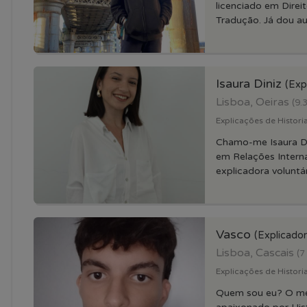
licenciado em Dire
Tradução. Já dou aul
Isaura Diniz
(Exp
Lisboa, Oeiras
(9.
Explicações de Histori
Chamo-me Isaura Din
em Relações Interna
explicadora voluntári
Vasco
(Explicador
Lisboa, Cascais
(7
Explicações de Historia
Quem sou eu? O me