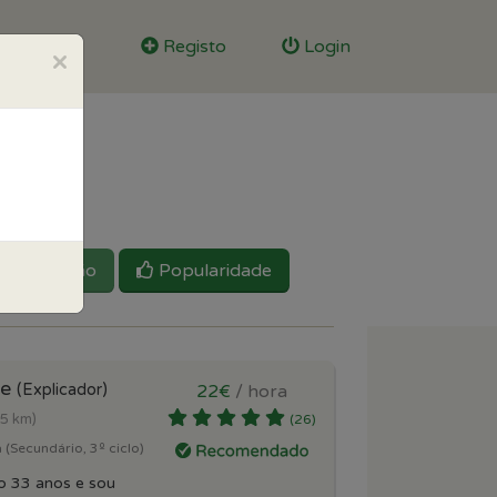
Registo
Login
×
Reputação
Popularidade
te
(Explicador)
22€
/ hora
.5 km)
(26)
 (Secundário, 3º ciclo)
o 33 anos e sou