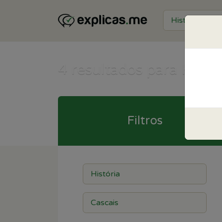
4
resultados para Histór
Filtros