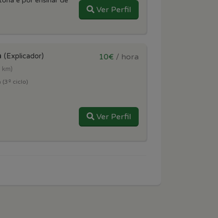
ória e por ensinar de
Ver Perfil
a
(Explicador)
10€
/ hora
3 km)
 (3º ciclo)
Ver Perfil