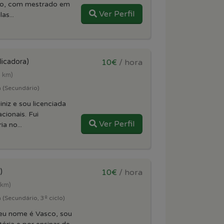
ito, com mestrado em
Ver Perfil
as...
licadora)
10€
/ hora
3 km)
a (Secundário)
iz e sou licenciada
cionais. Fui
Ver Perfil
a no...
)
10€
/ hora
 km)
 (Secundário, 3º ciclo)
u nome é Vasco, sou