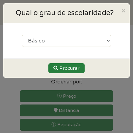
×
Qual o grau de escolaridade?
4
resultados para Português
perto de Castelo branco
Procurar
Ordenar por:
Preço
Distancia
Reputação