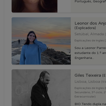
Português, Geografia
Leonor dos Anjo
(Explicadora)
Setúbal, Almada
Explicações de Ingles (2
Sou a Leonor Parrei
estudante do 1.º an
Engenharia...
Giles Teixeira
(E
Lisboa, Lisboa
(9 
Explicações de Ingles (
Secundário, 3º ciclo, 2º
Extracurricular)
BIO Tendo dupla na