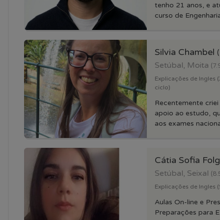
tenho 21 anos, e a
curso de Engenharia.
Silvia Chambel
Setúbal, Moita
(7.
Explicações de Ingles (3
ciclo)
Recentemente criei
apoio ao estudo, q
aos exames nacionai
Cátia Sofia Fo
Setúbal, Seixal
(8.
Explicações de Ingles (
Aulas On-line e Pre
Preparações para 