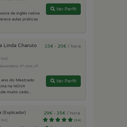
Ver Perfil
sora de inglês nativa
ferece aulas práticas
a Linda Charuto
15€ - 20€
/ hora
2 km)
Secundário, 3º ciclo, 2º
º ano do Mestrado
Ver Perfil
cina na NOVA
de muito cedo...
a
(Explicador)
29€ - 35€
/ hora
7 km)
(34)