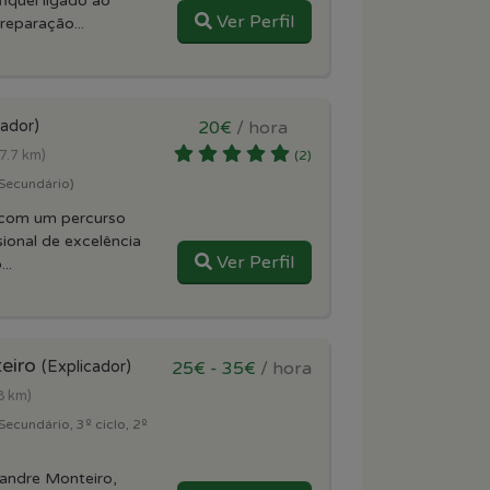
iquei ligado ao
Ver Perfil
eparação...
cador)
20€
/ hora
(7.7 km)
(2)
(Secundário)
 com um percurso
ional de excelência
Ver Perfil
..
eiro
(Explicador)
25€ - 35€
/ hora
8 km)
Secundário, 3º ciclo, 2º
andre Monteiro,