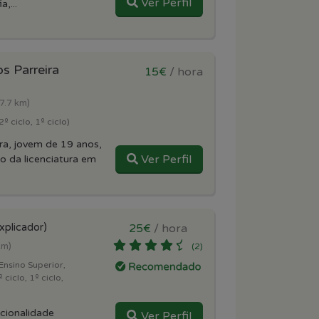
Ver Perfil
,...
s Parreira
15€
/ hora
(7.7 km)
º ciclo, 1º ciclo)
ra, jovem de 19 anos,
Ver Perfil
o da licenciatura em
xplicador)
25€
/ hora
km)
(2)
Ensino Superior,
 ciclo, 1º ciclo,
cionalidade
Ver Perfil