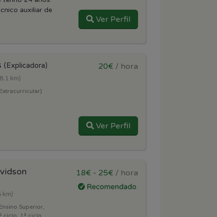
cnico auxiliar de
Ver Perfil
s
(Explicadora)
20€
/ hora
(8.1 km)
Extracurricular)
Ver Perfil
vidson
18€ - 25€
/ hora
6 km)
Ensino Superior,
 ciclo, 1º ciclo,