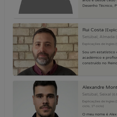
anos e desde cedo f
Desenho Técnico, Pr
Rui Costa
(Expli
Setúbal, Almada
Explicações de Ingles 
Sou um estatístico
académico e profiss
construído no Reino.
Alexandre Mont
Setúbal, Seixal
(6.
Explicações de Ingles (
ciclo, 1º ciclo)
O meu nome é Alex