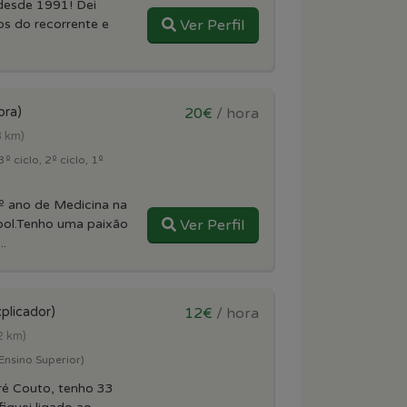
 desde 1991! Dei
os do recorrente e
Ver Perfil
ora)
20€
/ hora
3 km)
º ciclo, 2º ciclo, 1º
º ano de Medicina na
ol.Tenho uma paixão
Ver Perfil
..
plicador)
12€
/ hora
2 km)
(Ensino Superior)
é Couto, tenho 33