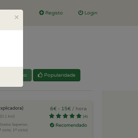
Registo
Login
×
Reputação
Popularidade
xplicadora)
6€ - 15€
/ hora
(0.1 km)
(4)
Ensino Superior,
 ciclo, 1º ciclo)