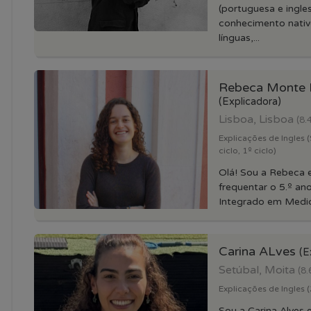
(portuguesa e ingle
conhecimento nati
línguas,...
Rebeca Monte
(Explicadora)
Lisboa, Lisboa
(8.
Explicações de Ingles (
ciclo, 1º ciclo)
Olá! Sou a Rebeca 
frequentar o 5.º a
Integrado em Medici
Carina ALves
(E
Setúbal, Moita
(8.
Explicações de Ingles (2
Sou a Carina Alves 