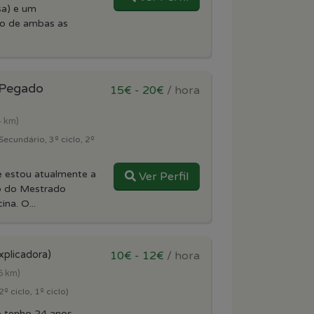
sa) e um
vo de ambas as
 Pegado
15€ - 20€
/ hora
4 km)
Secundário, 3º ciclo, 2º
e estou atualmente a
Ver Perfil
no do Mestrado
na. O...
xplicadora)
10€ - 12€
/ hora
6 km)
º ciclo, 1º ciclo)
e tenho 24 anos.