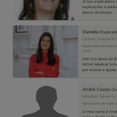
Já sou explicadora
explicações a adult
alunos da Escola...
Daniela
(Explicad
Lisboa, Lisboa
(8.
Explicações de Ingles (3
ciclo)
Olá! Sou aluna do 6
NOVA Medical Scho
por ensinar e ajudar.
André Couto
(Ex
Setúbal, Seixal
(5.
Explicações de Ingles 
O meu nome é Andr