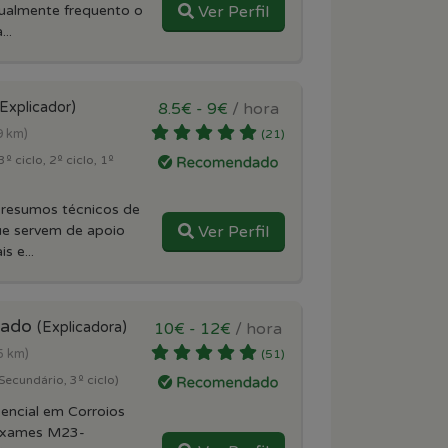
tualmente frequento o
Ver Perfil
..
(Explicador)
8.5€ - 9€
/ hora
9 km)
(21)
º ciclo, 2º ciclo, 1º
 resumos técnicos de
ue servem de apoio
Ver Perfil
s e...
lgado
(Explicadora)
10€ - 12€
/ hora
5 km)
(51)
Secundário, 3º ciclo)
sencial em Corroios
Exames M23-