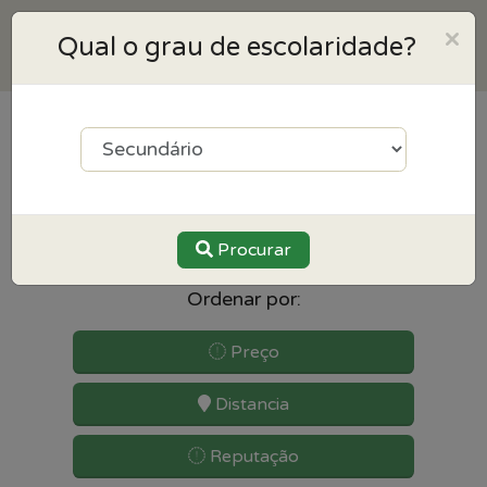
×
Qual o grau de escolaridade?
1
resultados para
Antropologia perto de Mafra
Procurar
Ordenar por:
Preço
Distancia
Reputação