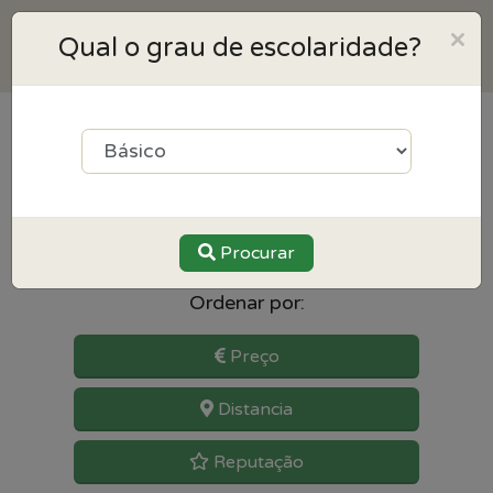
×
Qual o grau de escolaridade?
0
resultados para Geografia
perto de Marco de canaveses
Procurar
Ordenar por:
Preço
Distancia
Reputação