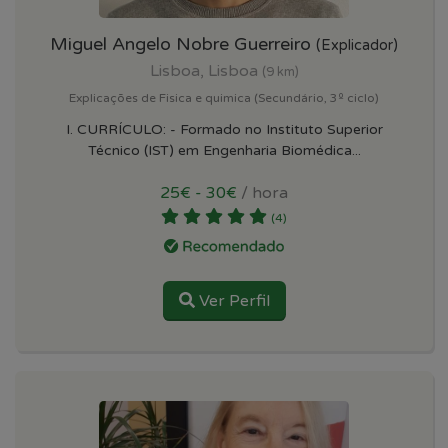
Miguel Angelo Nobre Guerreiro
(Explicador)
Lisboa, Lisboa
(9 km)
Explicações de Fisica e quimica (Secundário, 3º ciclo)
I. CURRÍCULO: - Formado no Instituto Superior
Técnico (IST) em Engenharia Biomédica...
25€ - 30€
/ hora
(4)
Ver Perfil