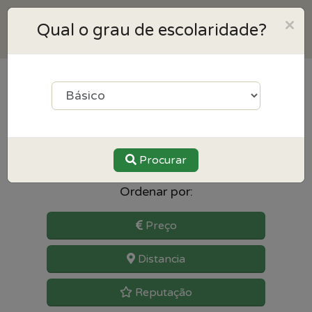
×
Qual o grau de escolaridade?
7
resultados para Física e
Química perto de Oeiras
Procurar
Ordenar por:
Preço
Distancia
Reputação