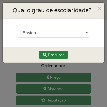
×
Qual o grau de escolaridade?
4
resultados para Espanhol
perto de Matosinhos
Procurar
Ordenar por:
Preço
Distancia
Reputação