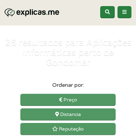
26
resultados para Aplicações
Informáticas perto de
Gondomar
Ordenar por:
Preço
Distancia
Reputação