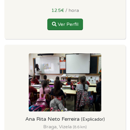
12.5€
/ hora
Ver Perfil
Ana Rita Neto Ferreira
(Explicador)
Braga, Vizela
(8.6 km)