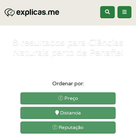
8
resultados para Ciências
Naturais perto de Penafiel
Ordenar por:
Preço
Distancia
Reputação