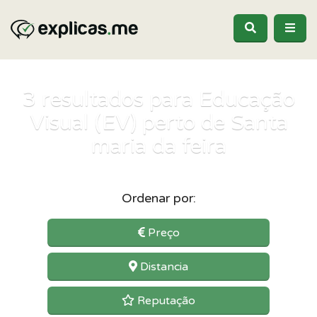
3
resultados para Educação
Visual (EV) perto de Santa
maria da feira
Ordenar por:
Preço
Distancia
Reputação