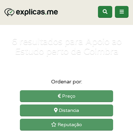
6
resultados para Apoio ao
Estudo perto de Coimbra
Ordenar por:
Preço
Distancia
Reputação