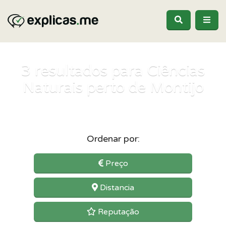
3
resultados para Ciências
Naturais perto de Montijo
Ordenar por:
Preço
Distancia
Reputação