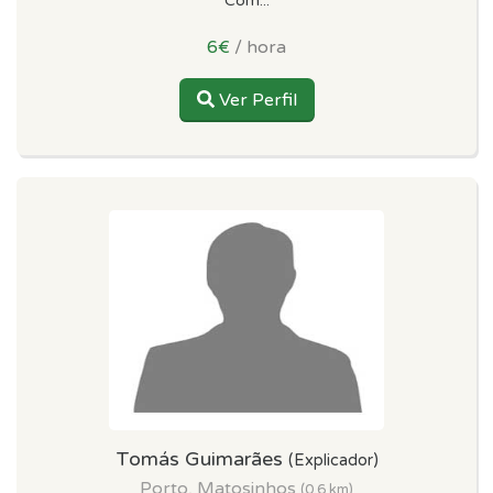
Com...
6€
/ hora
Ver Perfil
Tomás Guimarães
(Explicador)
Porto, Matosinhos
(0.6 km)