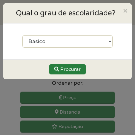
×
Qual o grau de escolaridade?
2
resultados para Educação
Especial perto de Famalicao
Procurar
Ordenar por:
Preço
Distancia
Reputação