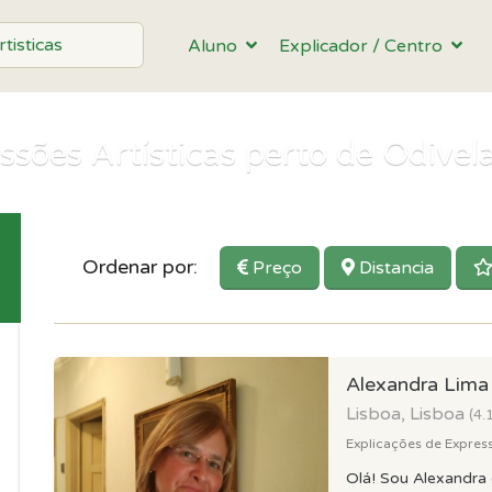
Aluno
Explicador / Centro
sões Artísticas perto de Odivel
Ordenar por:
Preço
Distancia
Alexandra Lim
Lisboa, Lisboa
(4.
Explicações de Expresso
Olá! Sou Alexandra 