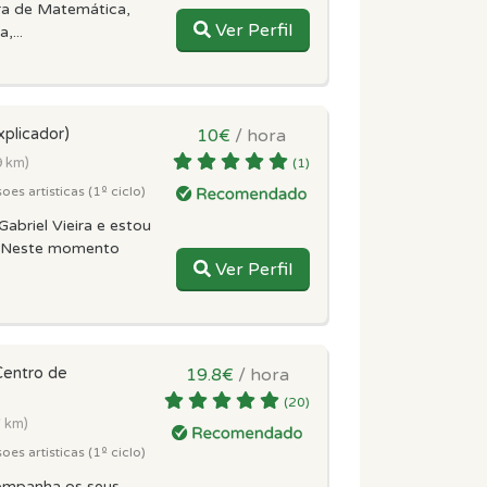
ra de Matemática,
Ver Perfil
,...
xplicador)
10€
/ hora
9 km)
(1)
es artisticas (1º ciclo)
abriel Vieira e estou
r! Neste momento
Ver Perfil
Centro de
19.8€
/ hora
(20)
7 km)
es artisticas (1º ciclo)
ompanha os seus