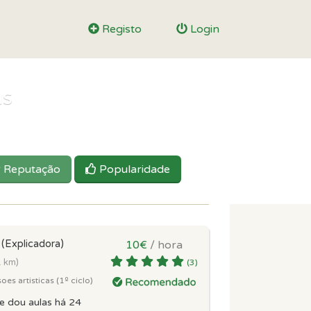
Registo
Login
as
Reputação
Popularidade
a
(Explicadora)
10€
/ hora
1 km)
(3)
es artisticas (1º ciclo)
e dou aulas há 24