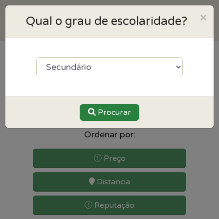
×
Qual o grau de escolaridade?
3
resultados para Biologia
perto de Santo tirso
Procurar
Ordenar por:
Preço
Distancia
Reputação