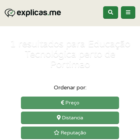
1
resultados para Educação
Tecnológica perto de
Portimao
Ordenar por:
Preço
Distancia
Reputação