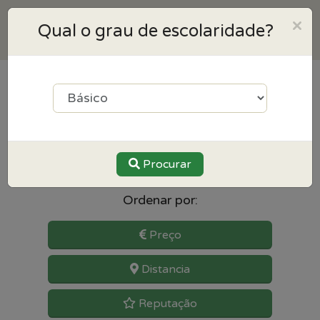
×
Qual o grau de escolaridade?
2
resultados para TIC
(Tecnologias da Informação e
Comunicação) perto de Braga
Procurar
Ordenar por:
Preço
Distancia
Reputação