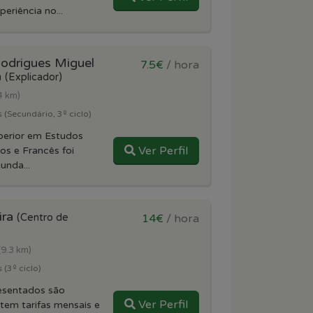
eriência no...
Rodrigues Miguel
7.5€
/ hora
a
(Explicador)
4 km)
 (Secundário, 3º ciclo)
perior em Estudos
Ver Perfil
os e Francês foi
unda...
ira
(Centro de
14€
/ hora
(9.3 km)
 (3º ciclo)
resentados são
Ver Perfil
stem tarifas mensais e