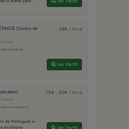
emão e árabe para
Ver Perfil
ÉNIOS
(Centro de
18€
/ hora
(7.1 km)
s (Secundário)
Ver Perfil
xplicador)
15€ - 30€
/ hora
(7.6 km)
 (Ensino Superior,
no de Português e
 e no Ensino
Ver Perfil