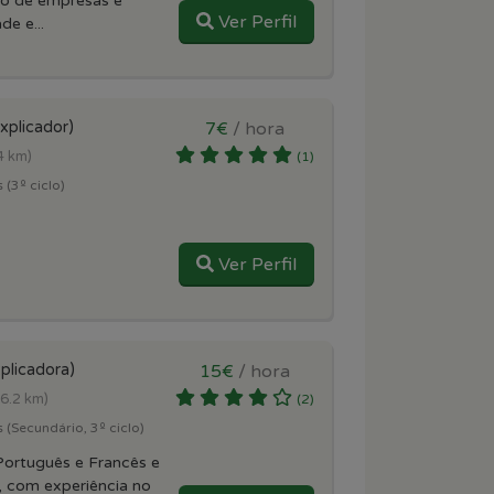
ão de empresas e
Ver Perfil
de e...
xplicador)
7€
/ hora
4 km)
(1)
 (3º ciclo)
Ver Perfil
plicadora)
15€
/ hora
(6.2 km)
(2)
 (Secundário, 3º ciclo)
Português e Francês e
, com experiência no