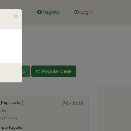
Registo
Login
×
Reputação
Popularidade
(Explicador)
7€
/ hora
1 km)
 (3º ciclo)
s-português,