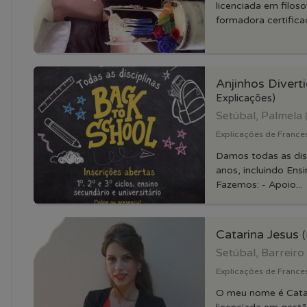
licenciada em filoso
formadora certificad
Anjinhos Divert
Explicações)
Setúbal, Palmela
Explicações de Frances
Damos todas as disc
anos, incluindo Ensi
Fazemos: - Apoio...
Catarina Jesus
(
Setúbal, Barreiro
Explicações de Frances
O meu nome é Catar