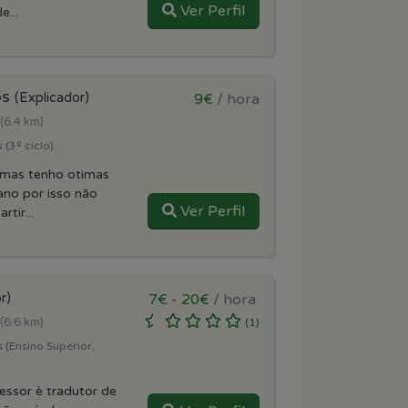
Ver Perfil
...
os
(Explicador)
9€
/ hora
(6.4 km)
 (3º ciclo)
 mas tenho otimas
ano por isso não
Ver Perfil
rtir...
r)
7€ - 20€
/ hora
(6.6 km)
(1)
 (Ensino Superior,
essor è tradutor de