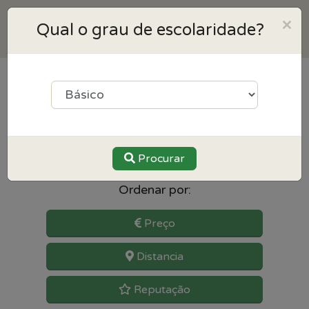
×
Qual o grau de escolaridade?
6
resultados para História
perto de Senhora da hora
Procurar
Ordenar por:
Preço
Distancia
Reputação