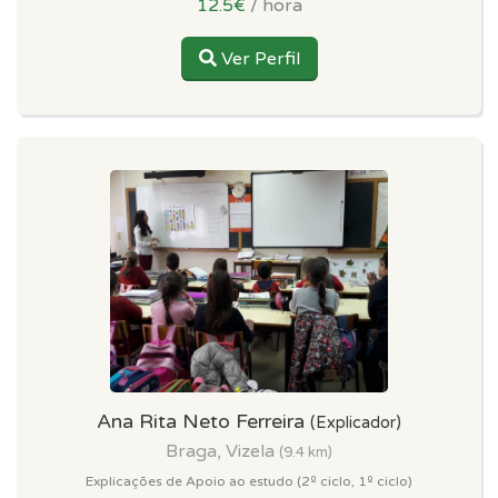
12.5€
/ hora
Ver Perfil
Ana Rita Neto Ferreira
(Explicador)
Braga, Vizela
(9.4 km)
Explicações de Apoio ao estudo (2º ciclo, 1º ciclo)