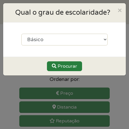
×
Qual o grau de escolaridade?
50
resultados para Educação
Especial perto de Valongo
Procurar
Ordenar por:
Preço
Distancia
Reputação