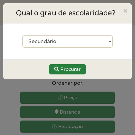
×
Qual o grau de escolaridade?
2
resultados para
Antropologia perto de Moita
Procurar
Ordenar por:
Preço
Distancia
Reputação