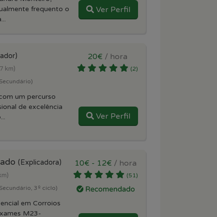
tualmente frequento o
Ver Perfil
..
cador)
20€
/ hora
(7 km)
(2)
(Secundário)
 com um percurso
ional de excelência
Ver Perfil
..
lgado
(Explicadora)
10€ - 12€
/ hora
km)
(51)
Secundário, 3º ciclo)
sencial em Corroios
Exames M23-