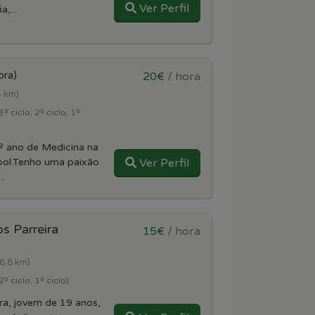
Ver Perfil
,...
ora)
20€
/ hora
4 km)
º ciclo, 2º ciclo, 1º
º ano de Medicina na
ol.Tenho uma paixão
Ver Perfil
..
s Parreira
15€
/ hora
(6.8 km)
º ciclo, 1º ciclo)
ra, jovem de 19 anos,