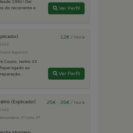
 desde 1991! Dei
os do recorrente e
Ver Perfil
plicador)
12€
/ hora
8 km)
(Ensino Superior)
é Couto, tenho 33
iquei ligado ao
Ver Perfil
eparação...
eiro
(Explicador)
25€ - 35€
/ hora
5 km)
Secundário, 3º ciclo, 2º
andre Monteiro,