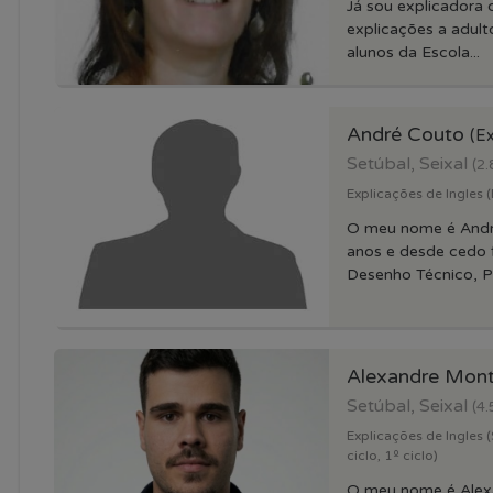
Já sou explicadora
explicações a adult
alunos da Escola...
André Couto
(Ex
Setúbal, Seixal
(2.
Explicações de Ingles 
O meu nome é Andr
anos e desde cedo f
Desenho Técnico, Pr
Alexandre Mont
Setúbal, Seixal
(4.
Explicações de Ingles (
ciclo, 1º ciclo)
O meu nome é Alex