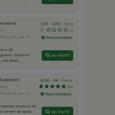
licadora)
15€ - 20€
/ hora
km)
(1)
º ciclo, 2º ciclo, 1º
ões e de
gnitivo. Inúmeros
Ver Perfil
 nas áreas...
(Explicador)
8.5€ - 9€
/ hora
6 km)
(21)
º ciclo, 2º ciclo, 1º
 resumos técnicos de
ue servem de apoio
Ver Perfil