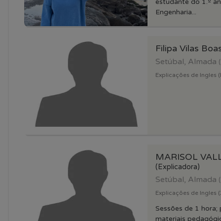
estudante do 1.º an
Engenharia...
Filipa Vilas Boa
Setúbal, Almada
Explicações de Ingles (
MARISOL VAL
(Explicadora)
Setúbal, Almada
Explicações de Ingles (3
Sessões de 1 hora; p
materiais pedagógi