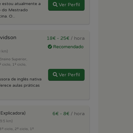
e estou atualmente a
Ver Perfil
no do Mestrado
na. O...
vidson
18€ - 25€
/ hora
3 km)
Ensino Superior,
 ciclo, 1º ciclo,
Ver Perfil
sora de inglês nativa
ferece aulas práticas
(Explicadora)
6€ - 8€
/ hora
(9.5 km)
º ciclo, 2º ciclo, 1º