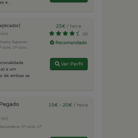
s e...
xplicador)
25€
/ hora
9 km)
(2)
Ensino Superior,
 ciclo, 1º ciclo,
cionalidade
Ver Perfil
sa) e um
vo de ambas as
 Pegado
15€ - 20€
/ hora
5 km)
Secundário, 3º ciclo, 2º