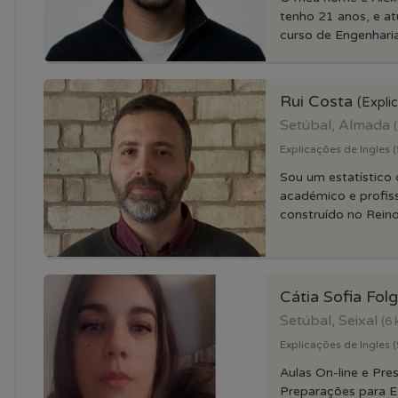
tenho 21 anos, e a
curso de Engenharia.
Rui Costa
(Expli
Setúbal, Almada
Explicações de Ingles 
Sou um estatístico
académico e profiss
construído no Reino.
Cátia Sofia Fo
Setúbal, Seixal
(6 
Explicações de Ingles (
Aulas On-line e Pre
Preparações para 