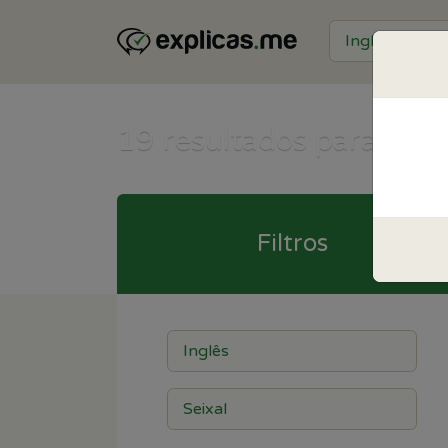
19
resultados para Inglê
Filtros