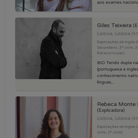
aos exames nacionai
Giles Teixeira
(E
Lisboa, Lisboa
(9.
Explicações de Ingles (
Secundário, 3º ciclo, 2º
Extracurricular)
BIO Tendo dupla na
(portuguesa e ingle
conhecimento nati
línguas,...
Rebeca Monte
(Explicadora)
Lisboa, Lisboa
(9.
Explicações de Ingles (
ciclo, 1º ciclo)