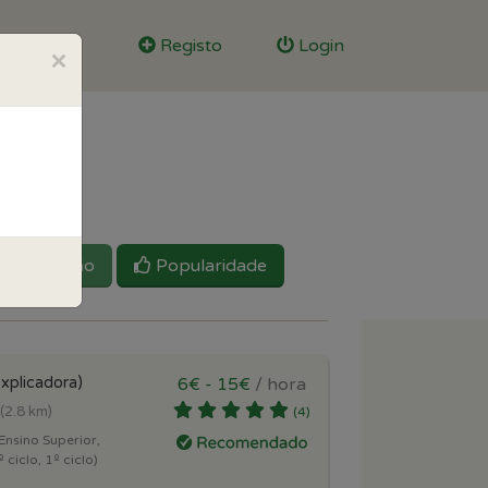
Registo
Login
×
Reputação
Popularidade
xplicadora)
6€ - 15€
/ hora
(2.8 km)
(4)
Ensino Superior,
 ciclo, 1º ciclo)