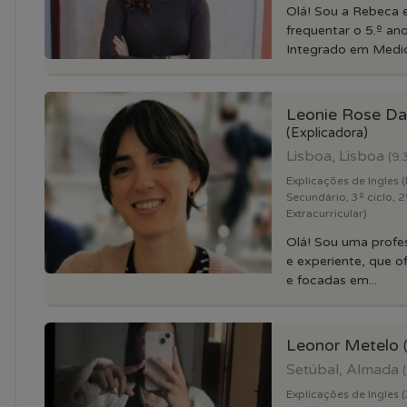
Olá! Sou a Rebeca 
frequentar o 5.º a
Integrado em Medici
Leonie Rose Da
(Explicadora)
Lisboa, Lisboa
(9.
Explicações de Ingles (
Secundário, 3º ciclo, 2º
Extracurricular)
Olá! Sou uma profes
e experiente, que o
e focadas em...
Leonor Metelo
Setúbal, Almada
Explicações de Ingles (3