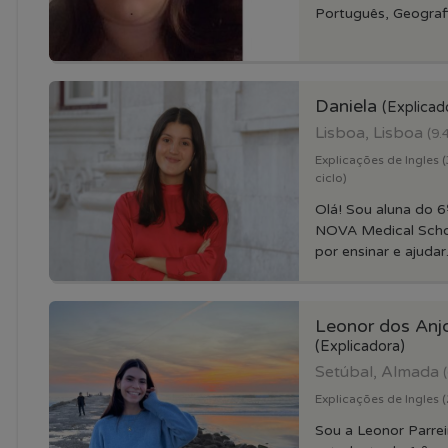
Português, Geografia
Daniela
(Explicad
Lisboa, Lisboa
(9.
Explicações de Ingles (3
ciclo)
Olá! Sou aluna do 6
NOVA Medical Scho
por ensinar e ajudar.
Leonor dos Anjo
(Explicadora)
Setúbal, Almada
Explicações de Ingles (2
Sou a Leonor Parrei