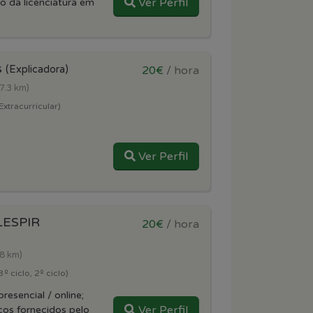
Ver Perfil
o da licenciatura em
s
(Explicadora)
20€
/ hora
(7.3 km)
Extracurricular)
Ver Perfil
LESPIR
20€
/ hora
(8 km)
º ciclo, 2º ciclo)
resencial / online;
Ver Perfil
cos fornecidos pelo