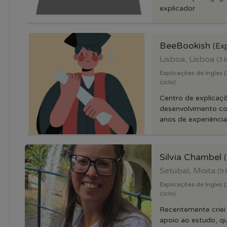
explicador
BeeBookish
(Exp
Lisboa, Lisboa
(3 
Explicações de Ingles (3
ciclo)
Centro de explicaç
desenvolvimento co
anos de experiência,
Silvia Chambel
Setúbal, Moita
(9.
Explicações de Ingles (3
ciclo)
Recentemente criei
apoio ao estudo, q