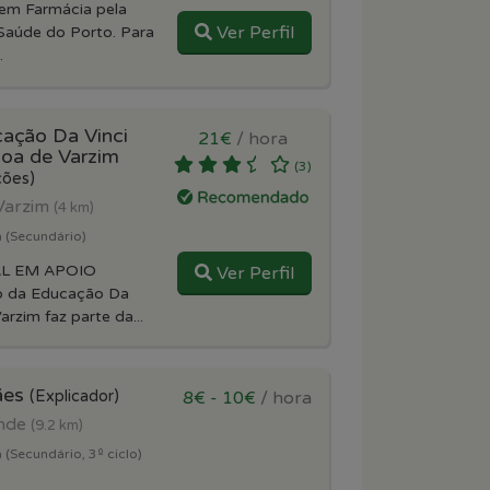
 em Farmácia pela
Ver Perfil
 Saúde do Porto. Para
.
cação Da Vinci
21€
/ hora
oa de Varzim
(3)
ções)
Varzim
(4 km)
a (Secundário)
L EM APOIO
Ver Perfil
o da Educação Da
rzim faz parte da...
ães
(Explicador)
8€ - 10€
/ hora
onde
(9.2 km)
 (Secundário, 3º ciclo)