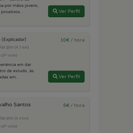
a por mãos jovens,
Ver Perfil
proativos...
e
(Explicador)
10€
/ hora
Varzim
(4.7 km)
 (3º ciclo)
eriência em dar
tro de estudo, às
Ver Perfil
adas em...
valho Santos
5€
/ hora
Varzim
(5.4 km)
 (3º ciclo)