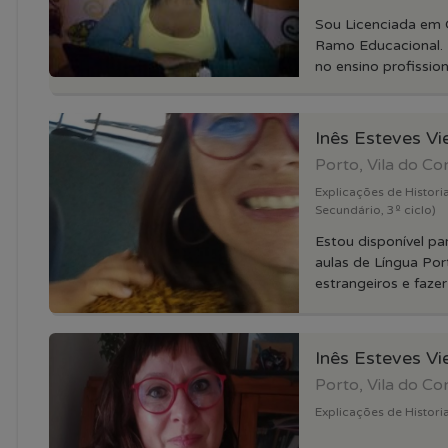
Sou Licenciada em C
Ramo Educacional. 
no ensino profissiona
Inês Esteves V
Porto, Vila do C
Explicações de Historia
Secundário, 3º ciclo)
Estou disponível pa
aulas de Língua Po
estrangeiros e fazer 
Inês Esteves V
Porto, Vila do C
Explicações de Historia