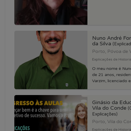
Nuno André Fort
da Silva
(Explicad
Porto, Póvoa de 
Explicações de Historia
O meu nome é Nuno
de 21 anos, reside
Varzim, licenciado e
Ginásio da Educ
Vila do Conde
(
Explicações)
Porto, Vila do C
Explicações de Historia