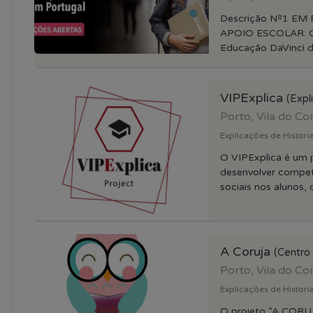
Descrição Nº1 E
APOIO ESCOLAR: O
Educação DaVinci de
VIPExplica
(Expl
Porto, Vila do C
Explicações de Historia
O VIPExplica é um p
desenvolver compet
sociais nos alunos, d
A Coruja
(Centro
Porto, Vila do C
Explicações de Historia
O projeto “A CORU