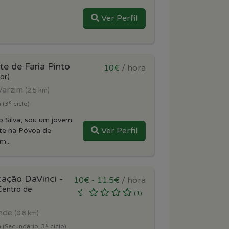
Ver Perfil
e de Faria Pinto
10€
/ hora
or)
Varzim
(2.5 km)
 (3º ciclo)
 Silva, sou um jovem
Ver Perfil
nte na Póvoa de
m...
ação DaVinci -
10€ - 11.5€
/ hora
Centro de
(1)
onde
(0.8 km)
 (Secundário, 3º ciclo)