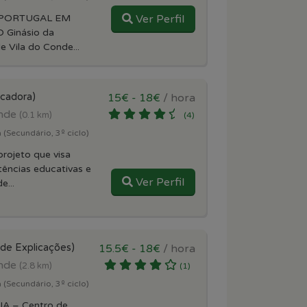
M PORTUGAL EM
Ver Perfil
 Ginásio da
 Vila do Conde...
icadora)
15€ - 18€
/ hora
onde
(0.1 km)
(4)
 (Secundário, 3º ciclo)
rojeto que visa
ências educativas e
Ver Perfil
e...
 de Explicações)
15.5€ - 18€
/ hora
onde
(2.8 km)
(1)
 (Secundário, 3º ciclo)
JA – Centro de