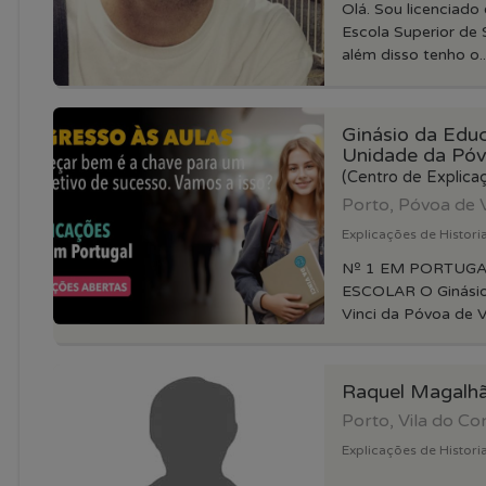
Olá. Sou licenciado
Escola Superior de
além disso tenho o..
Ginásio da Edu
Unidade da Póv
(Centro de Explica
Porto, Póvoa de 
Explicações de Histori
Nº 1 EM PORTUGA
ESCOLAR O Ginási
Vinci da Póvoa de Va
Raquel Magalh
Porto, Vila do C
Explicações de Historia