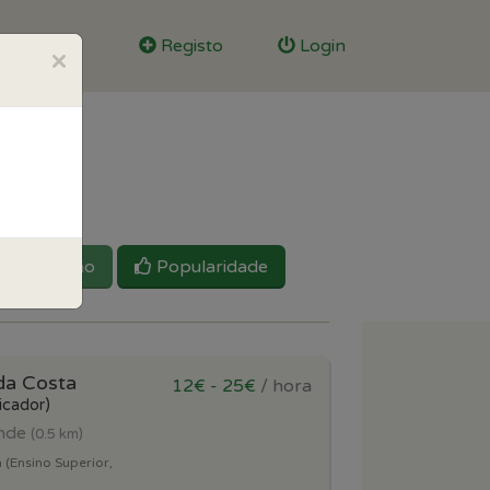
Registo
Login
×
Reputação
Popularidade
da Costa
12€ - 25€
/ hora
icador)
onde
(0.5 km)
 (Ensino Superior,