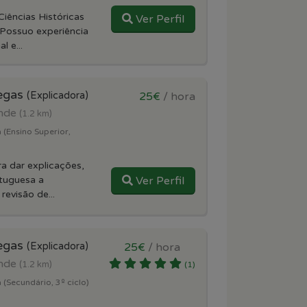
iências Históricas
Ver Perfil
Possuo experiência
l e...
iegas
(Explicadora)
25€
/ hora
onde
(1.2 km)
 (Ensino Superior,
ra dar explicações,
rtuguesa a
Ver Perfil
revisão de...
iegas
(Explicadora)
25€
/ hora
onde
(1.2 km)
(1)
 (Secundário, 3º ciclo)