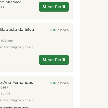
com Mestrado
Ver Perfil
s...
Baptista da Silva
10€
/ hora
r
(0.3 km)
o tecnologica (2º ciclo)
Ver Perfil
o Ana Fernandes
10€
/ hora
ções)
r
(1 km)
o tecnologica (2º ciclo)
e apoio ao estudo,