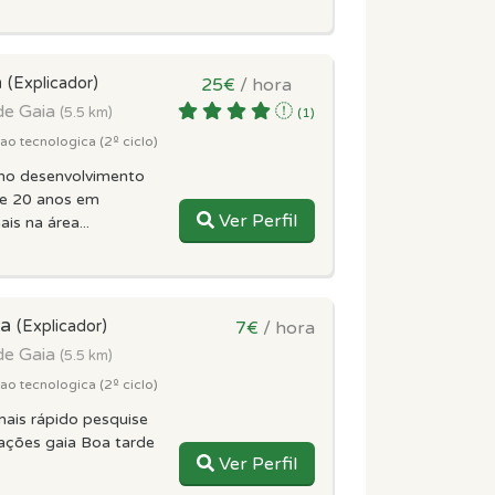
a
(Explicador)
25€
/ hora
de Gaia
(5.5 km)
(1)
o tecnologica (2º ciclo)
no desenvolvimento
de 20 anos em
Ver Perfil
is na área...
ia
(Explicador)
7€
/ hora
de Gaia
(5.5 km)
o tecnologica (2º ciclo)
ais rápido pesquise
ações gaia Boa tarde
Ver Perfil