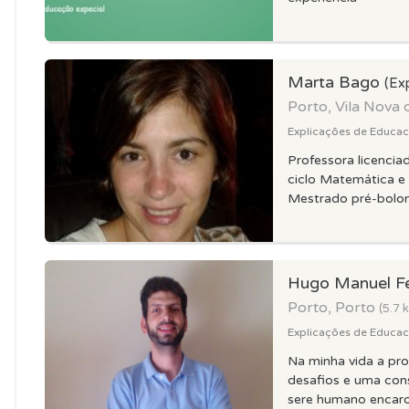
Marta Bago
(Ex
Porto, Vila Nova 
Explicações de Educaca
Professora licencia
ciclo Matemática e 
Mestrado pré-bolonh
Hugo Manuel Fe
Porto, Porto
(5.7 
Explicações de Educaca
Na minha vida a pr
desafios e uma co
sere humano encaro