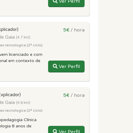
Ver Perfil
xplicador)
5€
/ hora
de Gaia
(4.7 km)
o tecnologica (2º ciclo)
vem licenciado e com
ional em contexto de
Ver Perfil
Explicador)
5€
/ hora
de Gaia
(4.6 km)
o tecnologica (2º ciclo)
opedagogia Clínica
ologia 8 anos de
Ver Perfil