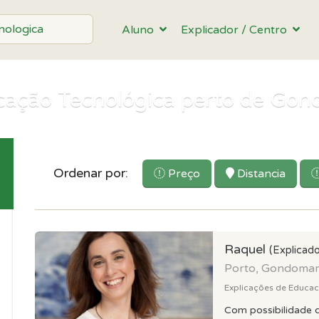
Aluno
Explicador / Centro
cação Tecnológica perto de Go
Ordenar por:
Preço
Distancia
Raquel
(Explicado
Porto, Gondoma
Explicações de Educaca
Com possibilidade d