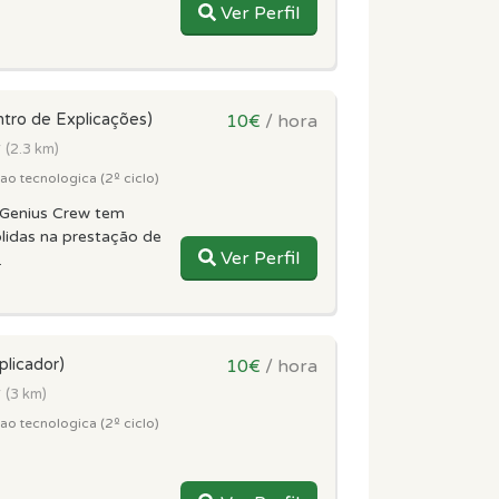
Ver Perfil
ntro de Explicações)
10€
/ hora
r
(2.3 km)
o tecnologica (2º ciclo)
Genius Crew tem
lidas na prestação de
Ver Perfil
.
plicador)
10€
/ hora
r
(3 km)
o tecnologica (2º ciclo)