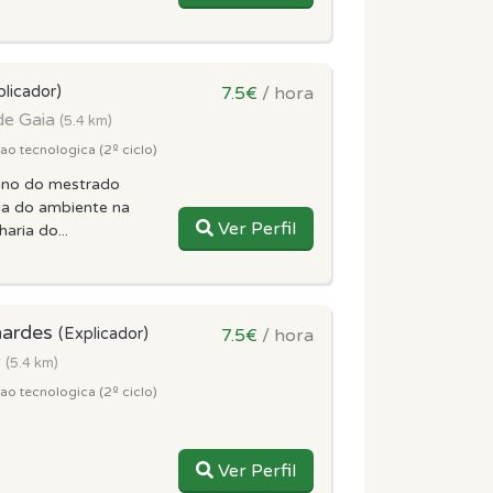
plicador)
7.5€
/ hora
de Gaia
(5.4 km)
o tecnologica (2º ciclo)
ano do mestrado
ia do ambiente na
Ver Perfil
aria do...
nardes
(Explicador)
7.5€
/ hora
r
(5.4 km)
o tecnologica (2º ciclo)
Ver Perfil