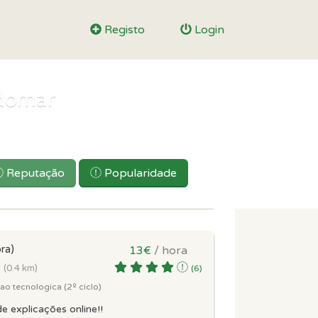
Registo
Login
ndomar
Reputação
Popularidade
ra)
13€
/ hora
r
(0.4 km)
(6)
o tecnologica (2º ciclo)
e explicações online!!