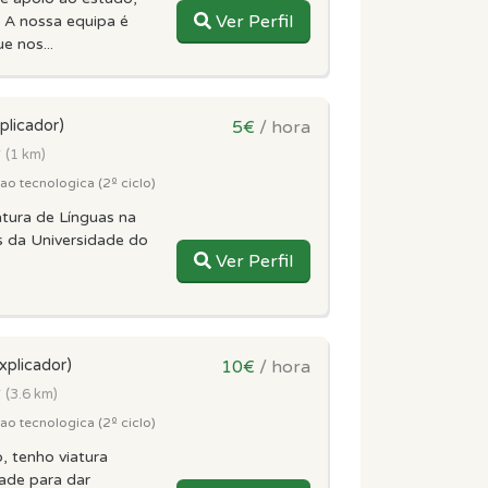
Ver Perfil
 A nossa equipa é
ue nos...
plicador)
5€
/ hora
r
(1 km)
o tecnologica (2º ciclo)
atura de Línguas na
s da Universidade do
Ver Perfil
xplicador)
10€
/ hora
r
(3.6 km)
o tecnologica (2º ciclo)
, tenho viatura
dade para dar