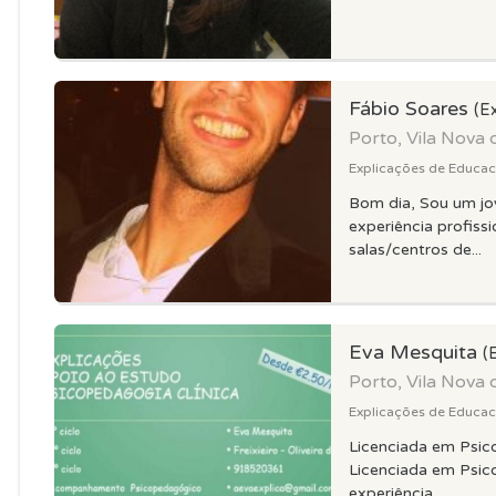
Fábio Soares
(E
Porto, Vila Nova 
Explicações de Educaca
Bom dia, Sou um jo
experiência profiss
salas/centros de...
Eva Mesquita
(
Porto, Vila Nova 
Explicações de Educaca
Licenciada em Psic
Licenciada em Psic
experiência