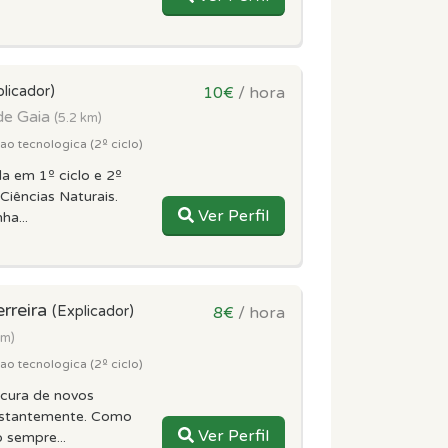
plicador)
10€
/ hora
de Gaia
(5.2 km)
o tecnologica (2º ciclo)
da em 1º ciclo e 2º
Ciências Naturais.
Ver Perfil
a...
rreira
(Explicador)
8€
/ hora
km)
o tecnologica (2º ciclo)
ocura de novos
nstantemente. Como
Ver Perfil
 sempre...