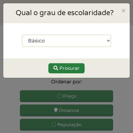
×
Qual o grau de escolaridade?
83
resultados para
Matemática perto de Odivelas
Procurar
Ordenar por:
Preço
Distancia
Reputação