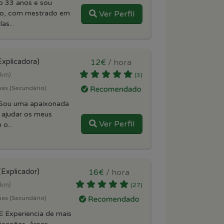
o 33 anos e sou
ito, com mestrado em
Ver Perfil
as...
Explicadora)
12€
/ hora
 km)
(3)
ues (Secundário)
 Sou uma apaixonada
 ajudar os meus
Ver Perfil
o...
(Explicador)
16€
/ hora
 km)
(27)
ues (Secundário)
 Experiencia de mais