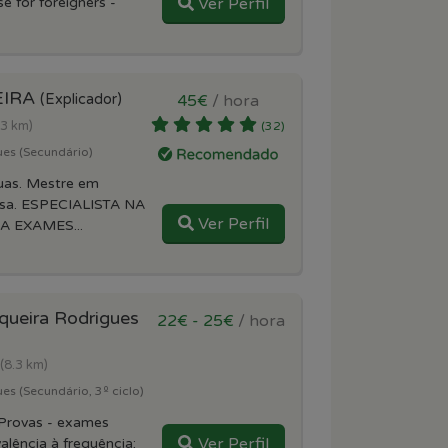
e for foreigners -
Ver Perfil
EIRA
(Explicador)
45€
/ hora
.3 km)
(32)
ues (Secundário)
uas. Mestre em
esa. ESPECIALISTA NA
Ver Perfil
 EXAMES...
queira Rodrigues
22€ - 25€
/ hora
(8.3 km)
es (Secundário, 3º ciclo)
Provas - exames
Ver Perfil
alência à frequência;