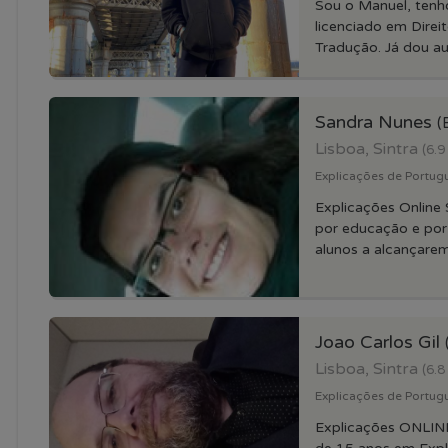
Sou o Manuel, tenh
licenciado em Dire
Tradução. Já dou aul
Sandra Nunes
(
Lisboa, Sintra
(6.9
Explicações de Portug
Explicações Online
por educação e por
alunos a alcançarem 
Joao Carlos Gil
Lisboa, Sintra
(6.8
Explicações de Portug
Explicações ONLINE