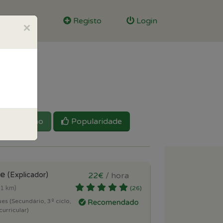
Registo
Login
×
Reputação
Popularidade
te
(Explicador)
22€
/ hora
.1 km)
(26)
es (Secundário, 3º ciclo,
curricular)