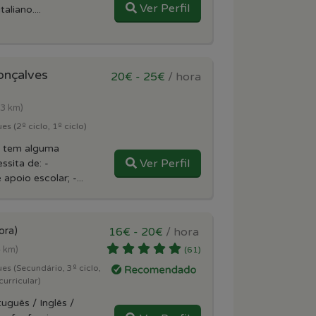
Ver Perfil
aliano....
onçalves
20€ - 25€
/ hora
.3 km)
s (2º ciclo, 1º ciclo)
a tem alguma
Ver Perfil
ssita de: -
oio escolar; -...
ora)
16€ - 20€
/ hora
4 km)
(61)
es (Secundário, 3º ciclo,
curricular)
uguês / Inglês /