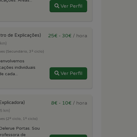
cações. Áreas...
Ver Perfil
tro de Explicações)
25€ - 30€
/ hora
 km)
es (Secundário, 3º ciclo)
senvolvemos
ações individuais
Ver Perfil
de cada...
Explicadora)
8€ - 10€
/ hora
.5 km)
s (2º ciclo, 1º ciclo)
elerue Portas. Sou
professora de