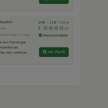
licador)
10€ - 11€
/ hora
6 km)
(1)
s (2º ciclo, 1º ciclo)
do em Psicologia
mpetências
Ver Perfil
as das cadeiras...