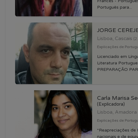
Francês - Portugues
Português para...
JORGE CEREJ
Lisboa, Cascais
(2
Explicações de Portug
Licenciado em Líng
Literatura Portugu
PREPARAÇÃO PARA
Carla Marisa Se
(Explicadora)
Lisboa, Amadora
Explicações de Portugu
*Reapreciações de 
nacionais e de equiv