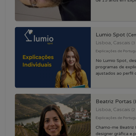
de 15 anos em Expli
Lumio Spot
(Cen
Lisboa, Cascais
(3
Explicações de Portugu
No Lumio Spot, de
programas de explic
ajustados ao perfil 
Beatriz Portas
(
Lisboa, Cascais
(2
Explicações de Portugue
Chamo-me Beatriz D
designer gráfica e 