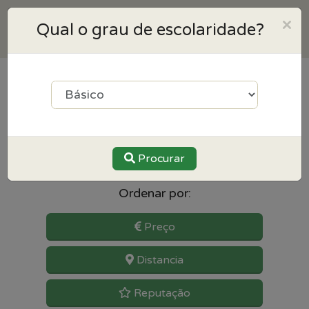
×
Qual o grau de escolaridade?
13
resultados para TIC
(Tecnologias da Informação e
Comunicação) perto de Sintra
Procurar
Ordenar por:
Preço
Distancia
Reputação