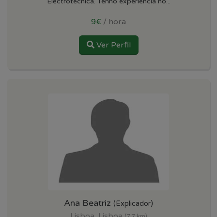
Electrotécnica. Tenho experiência no...
9€
/ hora
Ver Perfil
Ana Beatriz
(Explicador)
Lisboa, Lisboa
(7.7 km)