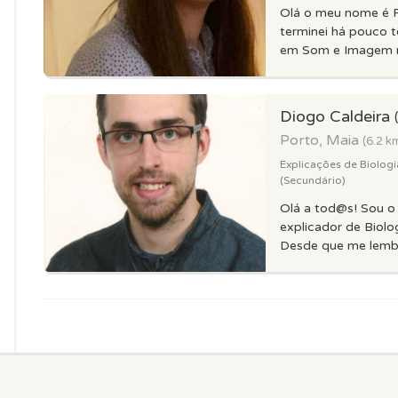
Olá o meu nome é F
terminei há pouco 
em Som e Imagem n
Diogo Caldeira
Porto, Maia
(6.2 k
Explicações de Biologi
(Secundário)
Olá a tod@s! Sou o
explicador de Biolog
Desde que me lembr