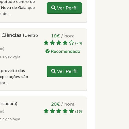
eputado centro de
a Nova de Gaia que
Ver Perfil
de...
s Ciências
(Centro
18€
/ hora
(70)
km)
a e geologia
 proveito das
Ver Perfil
xplicações são
ra...
licadora)
20€
/ hora
km)
(18)
a e geologia