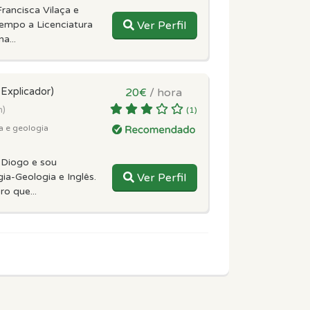
rancisca Vilaça e
tempo a Licenciatura
Ver Perfil
a...
(Explicador)
20€
/ hora
m)
(1)
a e geologia
 Diogo e sou
ia-Geologia e Inglês.
Ver Perfil
o que...