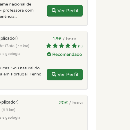
ame nacional de
 - professora com
Ver Perfil
iência...
plicador)
18€
/ hora
de Gaia
(7.8 km)
(5)
a e geologia
ucas. Sou natural do
ia em Portugal. Tenho
Ver Perfil
xplicador)
20€
/ hora
r
(6.3 km)
a e geologia