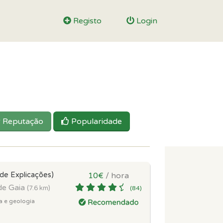
Registo
Login
Reputação
Popularidade
 de Explicações)
10€
/ hora
de Gaia
(7.6 km)
(84)
a e geologia