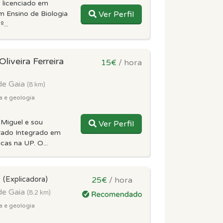
 licenciado em
m Ensino de Biologia
Ver Perfil
...
liveira Ferreira
15€
/ hora
de Gaia
(8 km)
a e geologia
Miguel e sou
Ver Perfil
rado Integrado em
cas na UP. O...
a
(Explicadora)
25€
/ hora
de Gaia
(8.2 km)
a e geologia