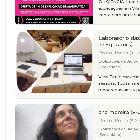
O +CIÊNCIA é um r
explicações em Vil
conta com um leque 
Laboratório da
de Explicações)
Porto, Porto
(4.6 
Explicações de Biologi
(Secundário)
Viva! Tire o máximo
sessões. Todas as e
preparadas antes pa
ana moreira
(Exp
Porto, Porto
(5.2 
Explicações de Biologi
(Secundário)