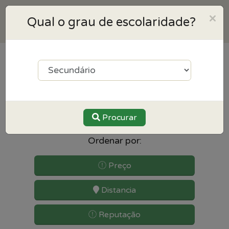
×
Qual o grau de escolaridade?
2
resultados para Biologia
perto de Setubal
Procurar
Ordenar por:
Preço
Distancia
Reputação