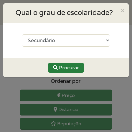
×
Qual o grau de escolaridade?
10
resultados para Ciência
Política perto de Estoril
Procurar
Ordenar por:
Preço
Distancia
Reputação