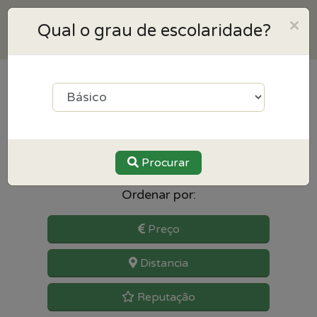
×
Qual o grau de escolaridade?
4
resultados para Francês
perto de Famalicao
Procurar
Ordenar por:
Preço
Distancia
Reputação