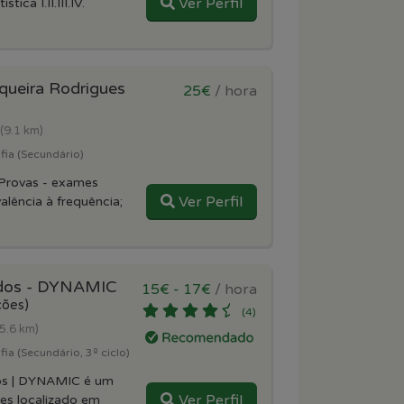
Ver Perfil
tica I.II.III.IV.
queira Rodrigues
25€
/ hora
(9.1 km)
fia (Secundário)
Provas - exames
Ver Perfil
alência à frequência;
udos - DYNAMIC
15€ - 17€
/ hora
ções)
(4)
(5.6 km)
ia (Secundário, 3º ciclo)
os | DYNAMIC é um
Ver Perfil
es localizado em