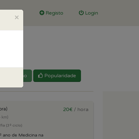
Registo
Login
×
Reputação
Popularidade
ora)
20€
/ hora
4 km)
ia (3º ciclo)
º ano de Medicina na