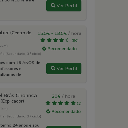
os do recorrente e
Ver Perfil
aber
(Centro de
15.5€ - 18.5€
/ hora
(50)
6 km)
ia (Secundário, 3º ciclo)
ções com 16 ANOS de
Ver Perfil
ofessores e
lizados de...
l Brás Chorinca
20€
/ hora
a
(Explicador)
(1)
7 km)
ia (Secundário, 3º ciclo)
 tenho 24 anos e sou