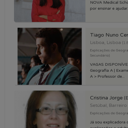
NOVA Medical Scho
por ensinar e ajudar.
Tiago Nuno Cer
Lisboa, Lisboa
(1.
Explicações de Geograf
Secundário)
VAGAS DISPONÍVEIS
Geografia A | Exam
A > Professor de...
Cristina Jorge
(E
Setúbal, Barreiro
Explicações de Geograf
Já sou explicadora