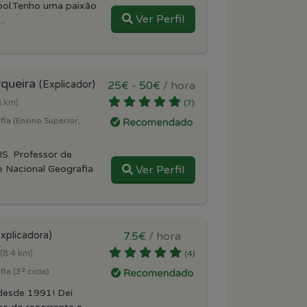
ol.Tenho uma paixão
Ver Perfil
..
queira
(Explicador)
25€ - 50€
/ hora
8 km)
(7)
ia (Ensino Superior,
. Professor de
e Nacional Geografia
Ver Perfil
xplicadora)
7.5€
/ hora
(8.4 km)
(4)
ia (3º ciclo)
 desde 1991! Dei