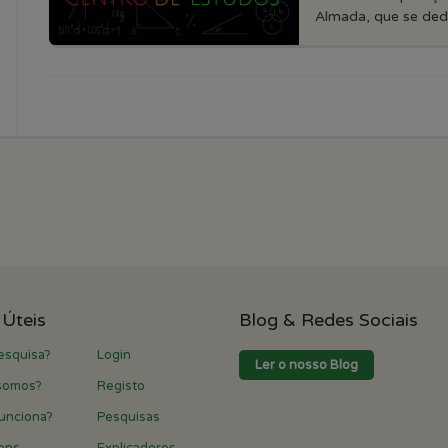
Almada, que se dedic
 Úteis
Blog & Redes Sociais
esquisa?
Login
Ler o nosso Blog
somos?
Registo
unciona?
Pesquisas