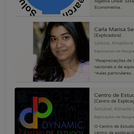
Álgebra Linear. Estatís
Econometria...
Carla Marisa Se
(Explicadora)
Lisboa, Amadora
Explicações de Geogra
*Reapreciações de 
nacionais e de equiv
*Aulas particulares...
Centro de Est
(Centro de Explica
Setúbal, Almada
Explicações de Geograf
O Centro de Estud
centro de explicaçõ