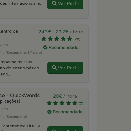
Ver Perfil
ões Internacionais no
Centro de
24.3€ - 29.7€
/ hora
(20)
6 km)
ia (Secundário, 3º ciclo)
ompanha os seus
Ver Perfil
ano do ensino básico
ino...
co - QuickWords
20€
/ hora
plicações)
(7)
4 km)
fia (Secundário)
Matemática I.II.III.IV.