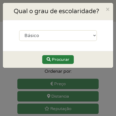
×
Qual o grau de escolaridade?
5
resultados para Educação
Especial perto de Santo tirso
Procurar
Ordenar por:
Preço
Distancia
Reputação