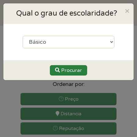
×
Qual o grau de escolaridade?
13
resultados para Inglês
perto de Porto
Procurar
Ordenar por:
Preço
Distancia
Reputação