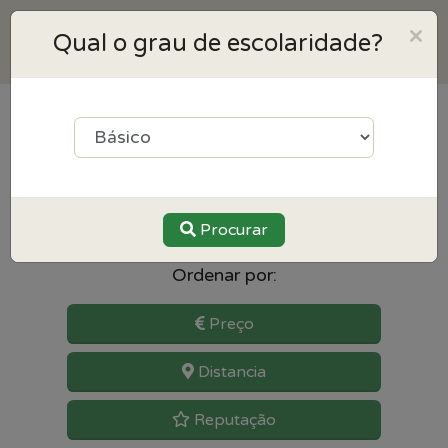
×
Qual o grau de escolaridade?
4
resultados para Educação
Especial perto de Barreiro
Procurar
Ordenar por:
Preço
Distancia
Reputação