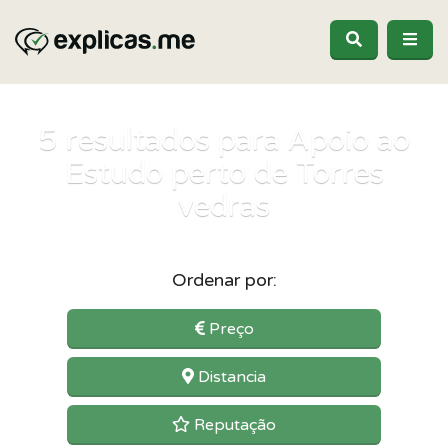
5
resultados para Apoio ao
Estudo perto de Torres
vedras
Ordenar por:
Preço
Distancia
Reputação