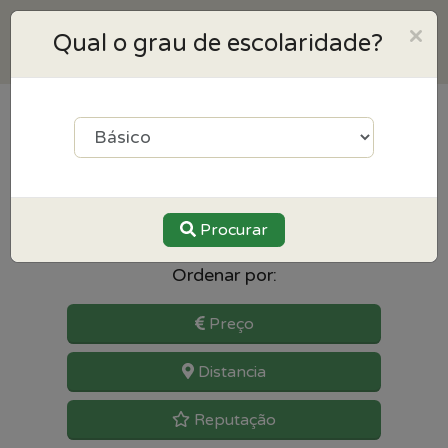
×
Qual o grau de escolaridade?
0
resultados para Educação
Especial perto de Leiria
Procurar
Ordenar por:
Preço
Distancia
Reputação