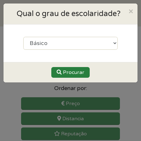
×
Qual o grau de escolaridade?
19
resultados para
Matemática perto de Vila
nova de gaia
Procurar
Ordenar por:
Preço
Distancia
Reputação