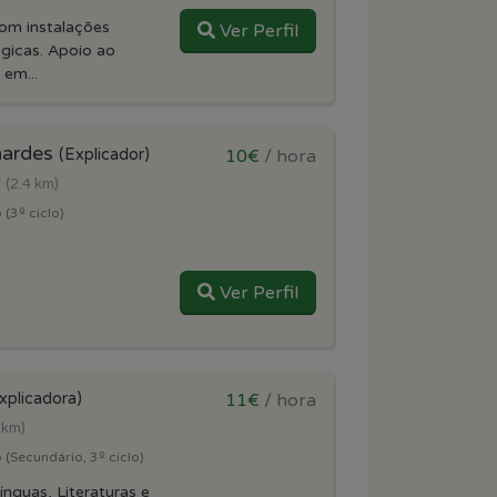
om instalações
Ver Perfil
gicas. Apoio ao
 em...
nardes
(Explicador)
10€
/ hora
r
(2.4 km)
(3º ciclo)
Ver Perfil
xplicadora)
11€
/ hora
 km)
(Secundário, 3º ciclo)
ínguas, Literaturas e