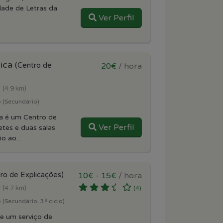
dade de Letras da
Ver Perfil
mica
(Centro de
20€
/ hora
r
(4.9 km)
 (Secundário)
a é um Centro de
Ver Perfil
tes e duas salas
o ao...
ro de Explicações)
10€ - 15€
/ hora
r
(4.7 km)
(4)
(Secundário, 3º ciclo)
e um serviço de