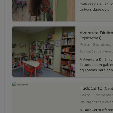
Culturas pela Facul
Universidade do...
Aventura Dinâ
Explicações)
Porto, Gondoma
Explicações de Alemao
A Aventura Dinâmic
Estudos com gabine
equipadas para apoi
TudoCerto
(Cent
Porto, Gondoma
Explicações de Alemao 
A TudoCerto oferec