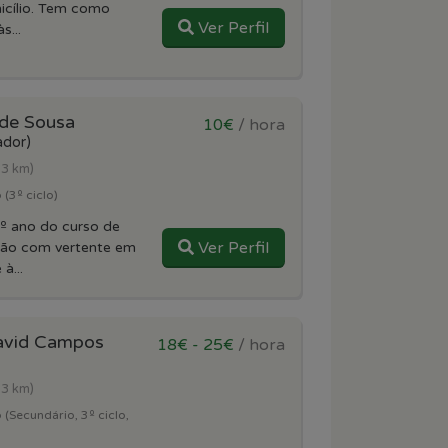
icílio. Tem como
Ver Perfil
s...
 de Sousa
10€
/ hora
ador)
.3 km)
(3º ciclo)
º ano do curso de
Ver Perfil
ção com vertente em
à...
avid Campos
18€ - 25€
/ hora
.3 km)
(Secundário, 3º ciclo,