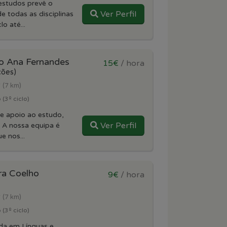
estudos prevê o
Ver Perfil
todas as disciplinas
o até...
o Ana Fernandes
15€
/ hora
ções)
r
(7 km)
(3º ciclo)
e apoio ao estudo,
Ver Perfil
 A nossa equipa é
ue nos...
ra Coelho
9€
/ hora
r
(7 km)
(3º ciclo)
ada em Línguas e