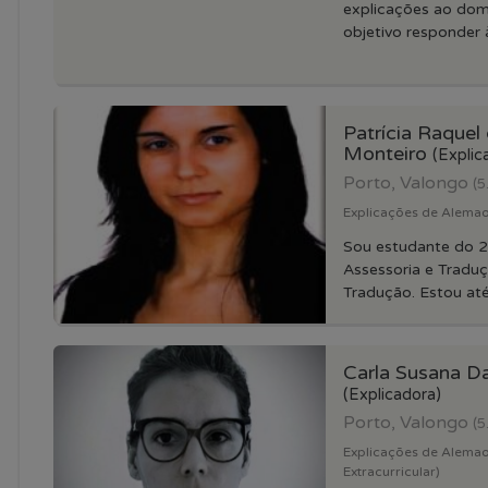
explicações ao dom
objetivo responder à
Patrícia Raquel
Monteiro
(Explic
Porto, Valongo
(5
Explicações de Alemao 
Sou estudante do 2
Assessoria e Tradu
Tradução. Estou até 
Carla Susana D
(Explicadora)
Porto, Valongo
(5
Explicações de Alemao 
Extracurricular)