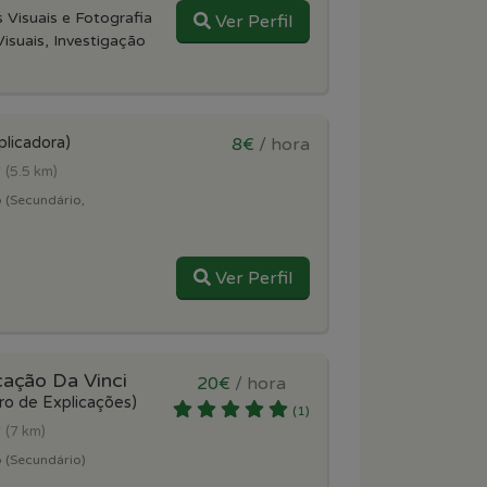
 Visuais e Fotografia
Ver Perfil
isuais, Investigação
plicadora)
8€
/ hora
r
(5.5 km)
 (Secundário,
Ver Perfil
cação Da Vinci
20€
/ hora
ro de Explicações)
(1)
r
(7 km)
 (Secundário)