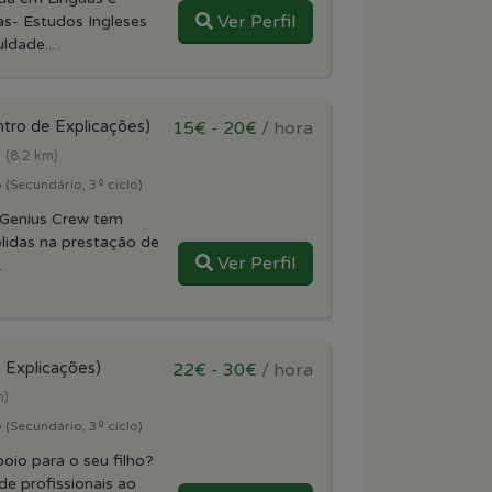
Ver Perfil
as- Estudos Ingleses
ldade...
ntro de Explicações)
15€ - 20€
/ hora
r
(8.2 km)
(Secundário, 3º ciclo)
Genius Crew tem
lidas na prestação de
Ver Perfil
.
 Explicações)
22€ - 30€
/ hora
m)
(Secundário, 3º ciclo)
oio para o seu filho?
e profissionais ao