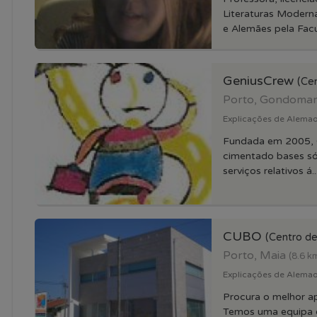
Literaturas Modern
e Alemães pela Facu
GeniusCrew
(Ce
Porto, Gondoma
Explicações de Alemao 
Fundada em 2005, 
cimentado bases só
serviços relativos á..
CUBO
(Centro de
Porto, Maia
(8.6 k
Explicações de Alemao 
Procura o melhor ap
Temos uma equipa d