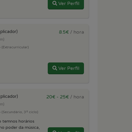
Ver Perfil
plicador)
8.5€
/ hora
km)
(Extracurricular)
Ver Perfil
plicador)
20€ - 25€
/ hora
km)
(Secundário, 3º ciclo)
o temnos horários
 no poder da música,