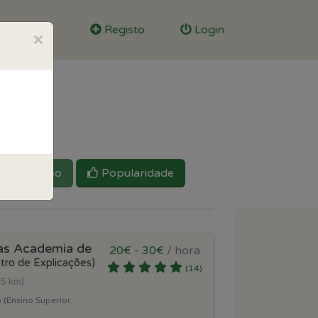
Registo
Login
×
Reputação
Popularidade
ias Academia de
20€ - 30€
/ hora
tro de Explicações)
(14)
.5 km)
 (Ensino Superior,