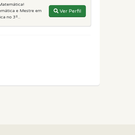
Matemática!
emática e Mestre em
Ver Perfil
a no 3º...