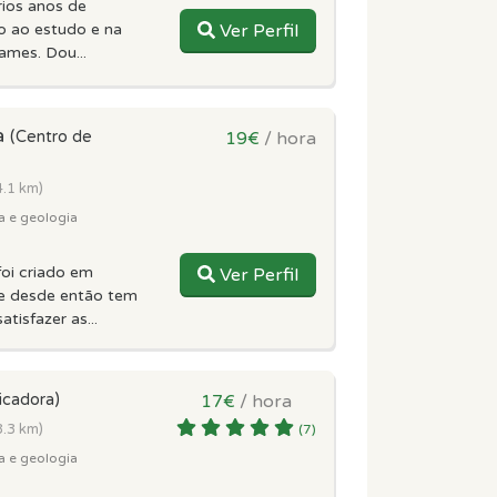
rios anos de
o ao estudo e na
Ver Perfil
ames. Dou...
a
(Centro de
19€
/ hora
4.1 km)
a e geologia
oi criado em
Ver Perfil
e desde então tem
atisfazer as...
icadora)
17€
/ hora
3.3 km)
(7)
a e geologia