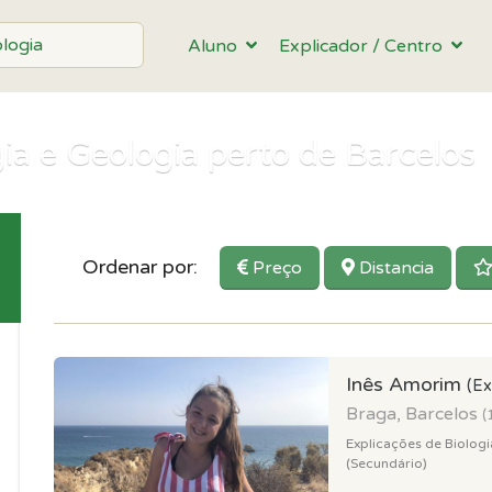
Aluno
Explicador / Centro
ia e Geologia perto de Barcelos
Ordenar por:
Preço
Distancia
Inês Amorim
(Ex
Braga, Barcelos
(
Explicações de Biologi
(Secundário)