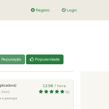
Registo
Login
Reputação
Popularidade
plicadora)
12.5€
/ hora
1.9 km)
(1)
a e geologia