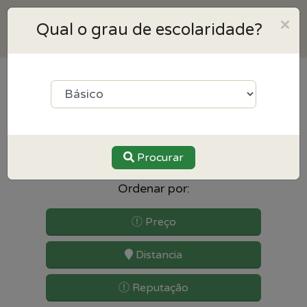
×
Qual o grau de escolaridade?
4
resultados para Espanhol
perto de Senhora da hora
Procurar
Ordenar por:
Preço
Distancia
Reputação